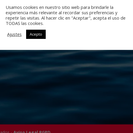
Usamos cookies en nuestro sitio web para brindarle la
experiencia más relevante al recordar sus preferencias y
repetir las visitas. Al hacer clic en "Aceptar", acepta el uso de
TODAS las cookies.
PRÓXIMAMENTE
Ajustes
Acepto
vados -
Aviso Legal RGPD