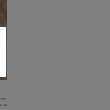
stez
ucto,