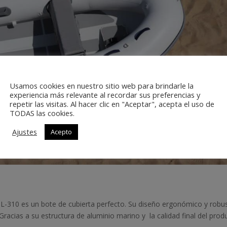
Usamos cookies en nuestro sitio web para brindarle la
experiencia más relevante al recordar sus preferencias y
repetir las visitas. Al hacer clic en "Aceptar", acepta el uso de
TODAS las cookies.
Ajustes
Acepto
UL-310 es un bote de cubierta perfecto. Su diseño ergonómico y robu
Gracias a su estructura de aluminio marino y la calidad final del prod