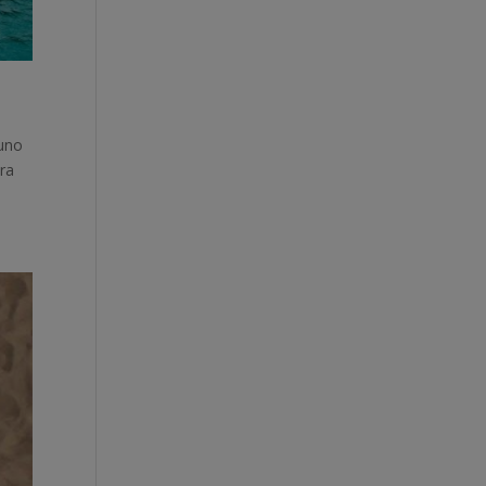
 uno
ara