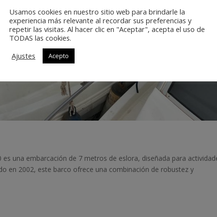
Usamos cookies en nuestro sitio web para brindarle la
experiencia más relevante al recordar sus preferencias y
repetir las visitas. Al hacer clic en "Aceptar", acepta el uso de
TODAS las cookies.
Ajustes
Acepto
0 es una embarcación de 7 metros de eslora, diseñada para actividad
do en 2002, este barco ofrece una combinación de robustez y