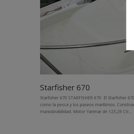
Starfisher 670
Starfisher 670 STARFISHER 670 El Starfisher 67
como la pesca y los paseos marítimos. Construi
maniobrabilidad. Motor Yanmar de 123,29 CV:...